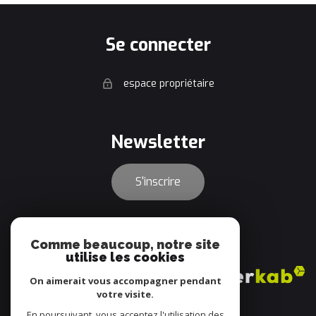
se connecter
espace propriétaire
newsletter
S'inscrire
adhérents
Comme beaucoup, notre site
utilise les cookies
On aimerait vous accompagner pendant
votre visite.
En poursuivant, vous acceptez l'utilisation des