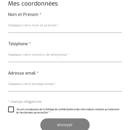
par
Mes coordonnées
défaut
Nom et Prénom *
Téléphone *
Adresse email *
Validation
* champs obligatoires
J'ai pris connaissance de la Politique de confidentialité et des informations relatives au traitement
de mes données personnelles **
envoyer