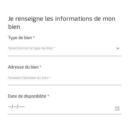
Fieldset
par
Je renseigne les informations de mon
défaut
bien
Type de bien *
Sélectionnez le type de bien *
Adresse du bien *
Date de disponibilité *
Fieldset