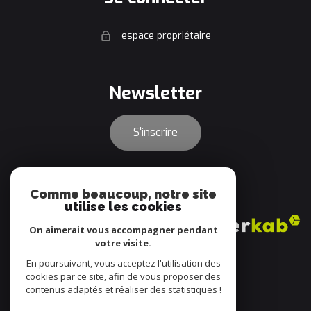
espace propriétaire
newsletter
S'inscrire
adhérents
Comme beaucoup, notre site
utilise les cookies
On aimerait vous accompagner pendant
votre visite.
En poursuivant, vous acceptez l'utilisation des
cookies par ce site, afin de vous proposer des
contenus adaptés et réaliser des statistiques !