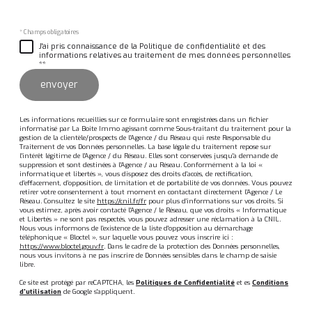
* Champs obligatoires
J'ai pris connaissance de la Politique de confidentialité et des
informations relatives au traitement de mes données personnelles
**
envoyer
Les informations recueillies sur ce formulaire sont enregistrées dans un fichier
informatisé par La Boite Immo agissant comme Sous-traitant du traitement pour la
gestion de la clientèle/prospects de l'Agence / du Réseau qui reste Responsable du
Traitement de vos Données personnelles. La base légale du traitement repose sur
l'intérêt légitime de l'Agence / du Réseau. Elles sont conservées jusqu'à demande de
suppression et sont destinées à l'Agence / au Réseau. Conformément à la loi «
informatique et libertés », vous disposez des droits d’accès, de rectification,
d’effacement, d’opposition, de limitation et de portabilité de vos données. Vous pouvez
retirer votre consentement à tout moment en contactant directement l’Agence / Le
Réseau. Consultez le site
https://cnil.fr/fr
pour plus d’informations sur vos droits. Si
vous estimez, après avoir contacté l'Agence / le Réseau, que vos droits « Informatique
et Libertés » ne sont pas respectés, vous pouvez adresser une réclamation à la CNIL.
Nous vous informons de l’existence de la liste d'opposition au démarchage
téléphonique « Bloctel », sur laquelle vous pouvez vous inscrire ici :
https://www.bloctel.gouv.fr
. Dans le cadre de la protection des Données personnelles,
nous vous invitons à ne pas inscrire de Données sensibles dans le champ de saisie
libre.
Ce site est protégé par reCAPTCHA, les
Politiques de Confidentialité
et es
Conditions
d'utilisation
de Google s'appliquent.