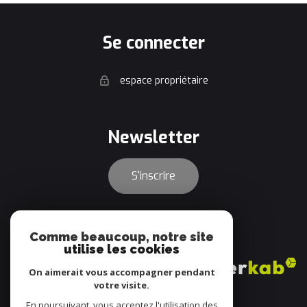
se connecter
espace propriétaire
newsletter
S'inscrire
adhérents
Comme beaucoup, notre site
utilise les cookies
On aimerait vous accompagner pendant
votre visite.
En poursuivant, vous acceptez l'utilisation des