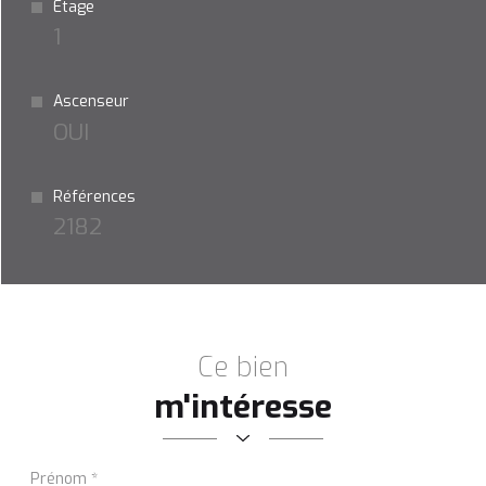
Etage
1
Ascenseur
OUI
Références
2182
Ce bien
m'intéresse
Prénom
*