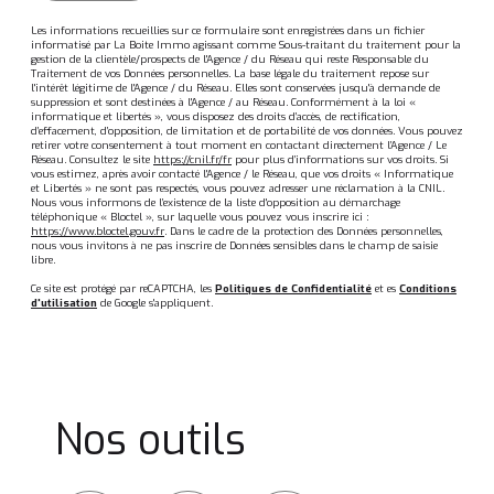
Les informations recueillies sur ce formulaire sont enregistrées dans un fichier
informatisé par La Boite Immo agissant comme Sous-traitant du traitement pour la
gestion de la clientèle/prospects de l'Agence / du Réseau qui reste Responsable du
Traitement de vos Données personnelles. La base légale du traitement repose sur
l'intérêt légitime de l'Agence / du Réseau. Elles sont conservées jusqu'à demande de
suppression et sont destinées à l'Agence / au Réseau. Conformément à la loi «
informatique et libertés », vous disposez des droits d’accès, de rectification,
d’effacement, d’opposition, de limitation et de portabilité de vos données. Vous pouvez
retirer votre consentement à tout moment en contactant directement l’Agence / Le
Réseau. Consultez le site
https://cnil.fr/fr
pour plus d’informations sur vos droits. Si
vous estimez, après avoir contacté l'Agence / le Réseau, que vos droits « Informatique
et Libertés » ne sont pas respectés, vous pouvez adresser une réclamation à la CNIL.
Nous vous informons de l’existence de la liste d'opposition au démarchage
téléphonique « Bloctel », sur laquelle vous pouvez vous inscrire ici :
https://www.bloctel.gouv.fr
. Dans le cadre de la protection des Données personnelles,
nous vous invitons à ne pas inscrire de Données sensibles dans le champ de saisie
libre.
Ce site est protégé par reCAPTCHA, les
Politiques de Confidentialité
et es
Conditions
d'utilisation
de Google s'appliquent.
Nos outils