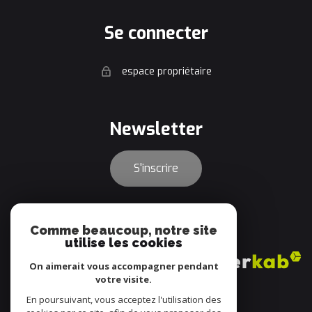
se connecter
espace propriétaire
newsletter
S'inscrire
adhérents
Comme beaucoup, notre site
utilise les cookies
On aimerait vous accompagner pendant
votre visite.
En poursuivant, vous acceptez l'utilisation des