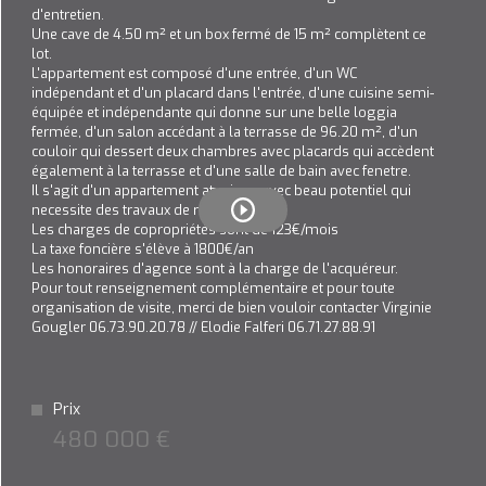
d'entretien.
Plus d'informations sur
Une cave de 4.50 m² et un box fermé de 15 m² complètent ce
LE QUARTIER
lot.
L'appartement est composé d'une entrée, d'un WC
indépendant et d'un placard dans l'entrée, d'une cuisine semi-
équipée et indépendante qui donne sur une belle loggia
fermée, d'un salon accédant à la terrasse de 96.20 m², d'un
couloir qui dessert deux chambres avec placards qui accèdent
Bilan
également à la terrasse et d'une salle de bain avec fenetre.
ÉNERGÉTIQUE
Il s'agit d'un appartement atypique avec beau potentiel qui
necessite des travaux de rénovation.
Les charges de copropriétés sont de 123€/mois
La taxe foncière s'élève à 1800€/an
Les honoraires d'agence sont à la charge de l'acquéreur.
Pour tout renseignement complémentaire et pour toute
organisation de visite, merci de bien vouloir contacter Virginie
Gougler 06.73.90.20.78 // Elodie Falferi 06.71.27.88.91
Prix
480 000 €