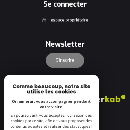
se connecter
espace propriétaire
newsletter
S'inscrire
adhérents
Comme beaucoup, notre site
utilise les cookies
On aimerait vous accompagner pendant
votre visite.
En poursuivant, vous acceptez l'utilisation des
cookies par ce site, afin de vous proposer des
contenus adaptés et réaliser des statistiques !