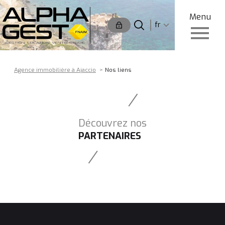
Menu
Langue
Langue
fr
0
Accueil
fr
Agence immobilière à Ajaccio
Nos liens
Découvrez nos
PARTENAIRES