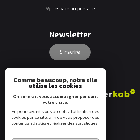
espace propriétaire
newsletter
S'inscrire
adhérents
Comme beaucoup, notre site
utilise les cookies
On aimerait vous accompagner pendant
votre visite.
En poursuivant, vous acceptez l'utilisation des
cookies par ce site, afin de vous proposer des
contenus adaptés et réaliser des statistiques !
© 2022
Tous droits réservés