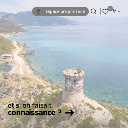
Langue
0
espace propriétaire
fr
Langue
0
Accueil
fr
et si on faisait
connaissance ?