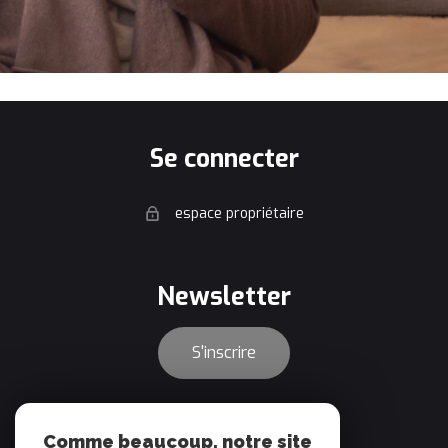
se connecter
espace propriétaire
newsletter
S'inscrire
adhérents
Comme beaucoup, notre site