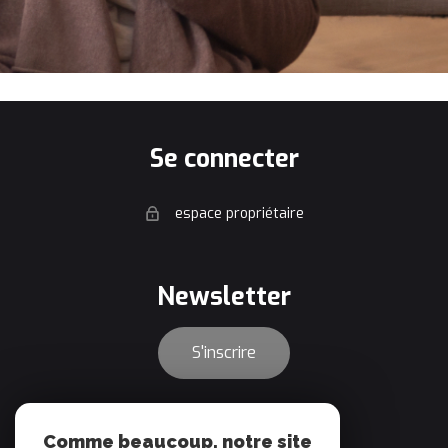
se connecter
espace propriétaire
newsletter
S'inscrire
adhérents
Comme beaucoup, notre site