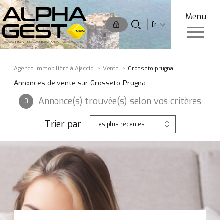
Menu
Langue
Langue
fr
0
Accueil
fr
Agence immobilière à Ajaccio
Vente
Grosseto prugna
Annonces de vente sur Grosseto-Prugna
Annonce(s) trouvée(s) selon vos critères
0
Trier par
Les plus récentes